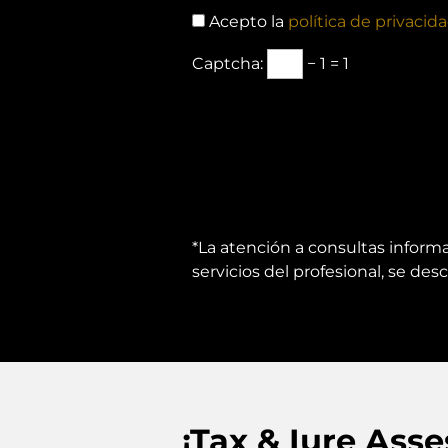
Acepto la
política de privacid
Captcha:
− 1 = 1
*La atención a consultas informa
servicios del profesional, se de
¡Tax & Iure Ass