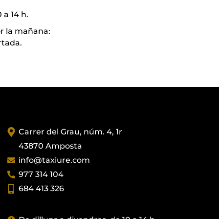
 a 14 h.
r la mañana:
rtada.
Carrer del Grau, núm. 4, 1r
43870 Amposta
info@taxiure.com
977 314 104
684 413 326