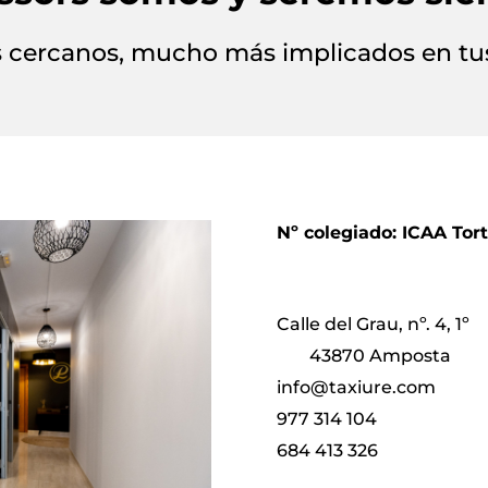
cercanos, mucho más implicados en tus
Nº colegiado: ICAA Tor
Calle del Grau, nº. 4, 1º
43870 Amposta
info@taxiure.com
977 314 104
684 413 326