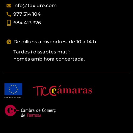
info@taxiure.com
977 314 104
684 413 326
De dilluns a divendres, de 10 a 14 h.
Tardes i dissabtes matí:
només amb hora concertada.