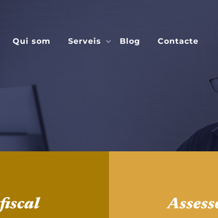
Qui som
Serveis
Blog
Contacte
fiscal
Assess