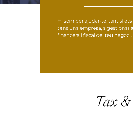
Hi som per ajudar-te, tant si e
tens una empresa, a gestionar a
financera i fiscal del teu negoci.
Tax & I