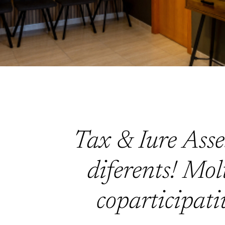
Tax & Iure Asse
diferents! Mol
coparticipatiu