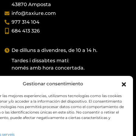
43870 Amposta
info@taxiure.com
977 314 104
684 413 326
De dilluns a divendres, de 10 a 14 h.
Tardes i dissabtes matí:
només amb hora concertada.
Gestionar consentimiento
r las mejores experiencias, utilizamos tecnologías como las cookies
ido beneficiaria del Fondo Europeo de Desarrollo
nar y/o acceder a la información del dispositivo. El consentimiento
orar el uso y calidad de las tecnologías de la
ecnologías nos permitirá procesar datos como el comportamiento de
aciones y el acceso a la mismas, gracias al que
o las identificaciones únicas en este sitio. No consentir o retirar el
nto, puede afectar negativamente a ciertas características y
corporativa, dentro del programa de
20 para la mejora de la competitividad y
 Para ello ha contado con el apoyo de
s serveis