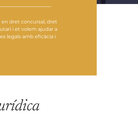
 en dret concursal, dret
utari i et volem ajudar a
es legals amb eficàcia i
jurídica