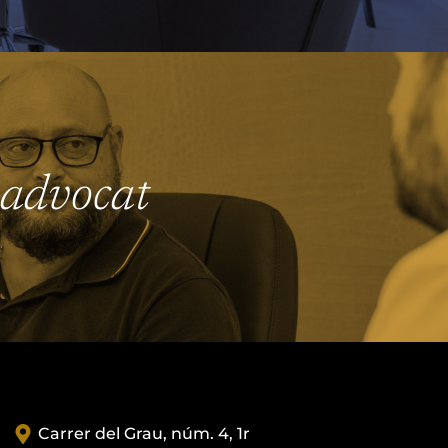
u advocat
Carrer del Grau, núm. 4, 1r