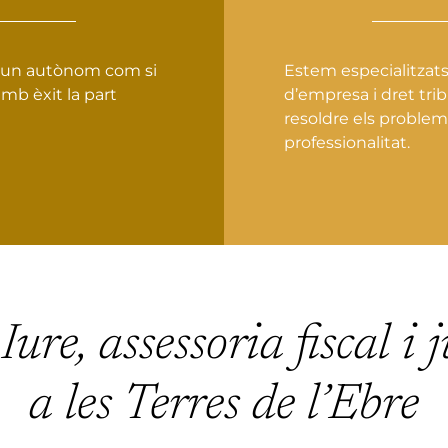
ts un autònom com si
Estem especialitzats
mb èxit la part
d’empresa i dret trib
resoldre els problem
professionalitat.
ure, assessoria fiscal i 
a les Terres de l’Ebre