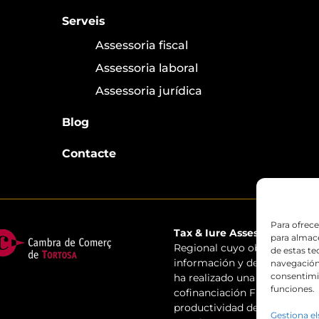
Serveis
Assessoria fiscal
Assessoria laboral
Assessoria jurídica
Blog
Contacte
Para ofrece
Tax & Iure Assessors SL
ha s
para almace
Regional cuyo objetivo es mej
de estas t
información y de las comunic
navegación 
consentimie
ha realizado una pàgina web 
funciones.
cofinanciación FEDER 2014-20
productividad de la empresa.
Gestiona el