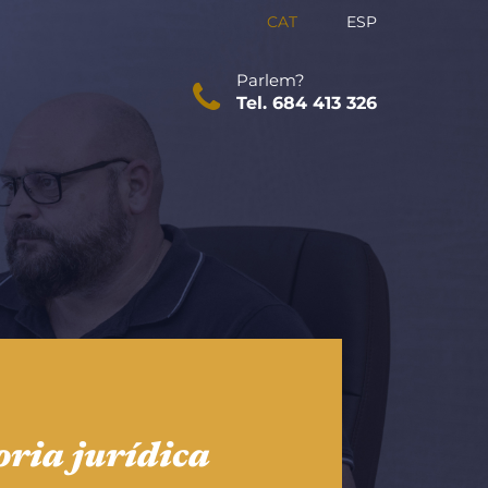
CAT
ESP
Parlem?
Tel. 684 413 326
oria jurídica