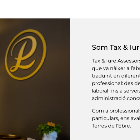
Som Tax & Iure
Tax & Iure Assessors
que va nàixer a l’abr
traduint en diferent
professional: des de
laboral fins a serve
administració conc
Com a professionals
particulars, ens av
Terres de l’Ebre.